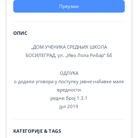
Преузми
ОПИС
„ДОМ УЧЕНИКА СРЕДЊИХ ШКOЛA
БОСИЛЕГРАД, ул. „Иво Лола Рибар“ бб
ОДЛУКА
о додели уговора у поступку јавне набавке мале
вредности
редни број 1.3.1
јул 2019
КАТЕГОРИЈЕ & TAGS