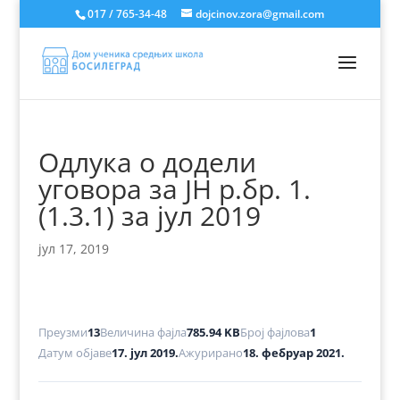
017 / 765-34-48
dojcinov.zora@gmail.com
Одлука о додели
уговора за ЈН р.бр. 1.
(1.3.1) за јул 2019
јул 17, 2019
Преузми
13
Величина фајла
785.94 KB
Број фајлова
1
Датум објаве
17. јул 2019.
Ажурирано
18. фебруар 2021.