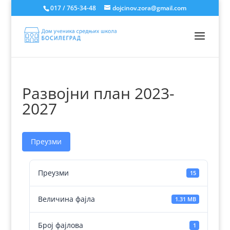
017 / 765-34-48
dojcinov.zora@gmail.com
Развојни план 2023-
2027
Преузми
Преузми
15
Величина фајла
1.31 MB
Број фајлова
1