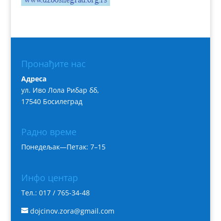
Пронађите нас
Адреса
ул. Иво Лола Рибар бб,
17540 Босилеград
Радно време
Понедељак—Петак: 7–15
Инфо центар
Тел.: 017 / 765-34-48
dojcinov.zora@gmail.com