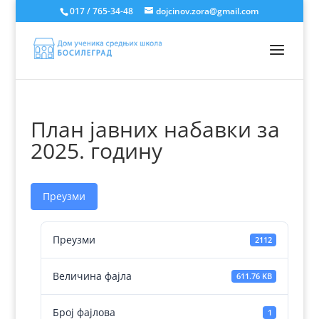
017 / 765-34-48
dojcinov.zora@gmail.com
План јавних набавки за
2025. годину
Преузми
Преузми
2112
Величина фајла
611.76 KB
Број фајлова
1